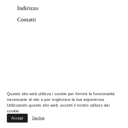
Indirizzo
Contatti
+39 3913830945
info@massimomoscato.click
Cookies Policy
Termini e Condizioni d'uso del sito web
Questo sito web utilizza i cookie per fornire le funzionalità
Copyright 2024
tutti i diritti sono riservati - Massimo Moscato
necessarie al sito e per migliorare la tua esperienza.
Utilizzando questo sito web, accetti il nostro utilizzo dei
cookie.
Accept
Decline