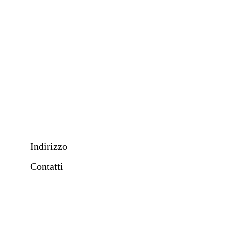
Privacy Policy Sito
Contatti
Indirizzo
Contatti
+39 3913830945
info@massimomoscato.click