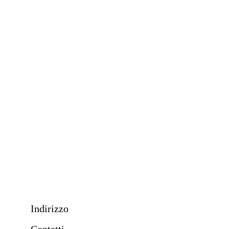
Privacy Policy Sito
Contatti
Indirizzo